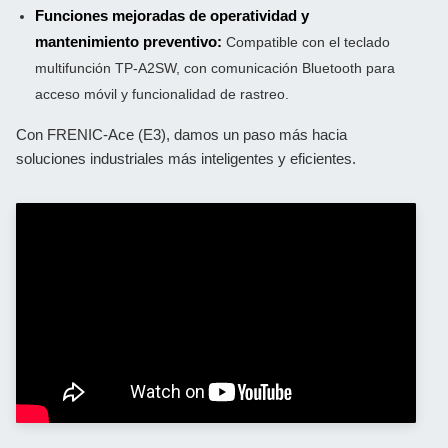
Funciones mejoradas de operatividad y
mantenimiento preventivo:
Compatible con el teclado
multifunción TP-A2SW, con comunicación Bluetooth para
Inicio
acceso móvil y funcionalidad de rastreo.
Con FRENIC-Ace (E3), damos un paso más hacia
Sobre
soluciones industriales más inteligentes y eficientes.
Fuji
Electric
España
Bombeo
Solar
Productos
Soluciones