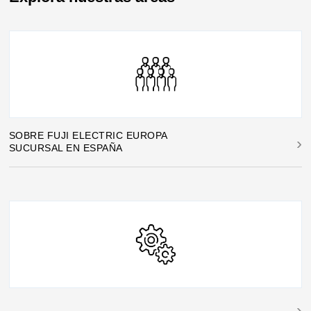
bombeo solar con nuestra tecnología V9-APP-SP.
Sistemas 3 en 1 que integran variador, controlador y
monitorización remota para instalaciones de energía
renovable. La alternativa sostenible y eficiente para
agricultura, ganadería y comunidades rurales.
En España desde 1997
SOBRE FUJI ELECTRIC EUROPA
SUCURSAL EN ESPAÑA
Relax. You have a Fuji.