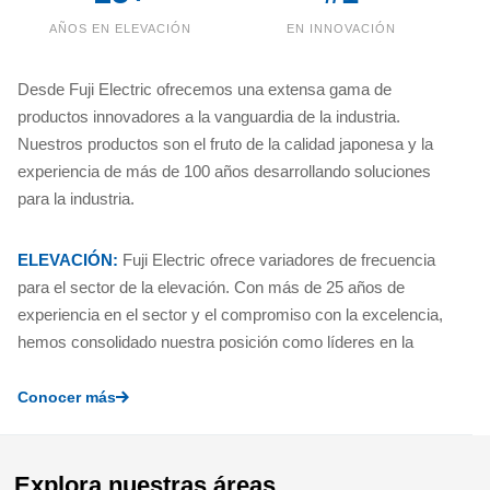
AÑOS EN ELEVACIÓN
EN INNOVACIÓN
Desde Fuji Electric ofrecemos una extensa gama de
productos innovadores a la vanguardia de la industria.
Nuestros productos son el fruto de la calidad japonesa y la
experiencia de más de 100 años desarrollando soluciones
para la industria.
ELEVACIÓN:
Fuji Electric ofrece variadores de frecuencia
para el sector de la elevación. Con más de 25 años de
experiencia en el sector y el compromiso con la excelencia,
hemos consolidado nuestra posición como líderes en la
industria de ascensores. Nuestro producto estrella
FRENIC-lift ha sido diseñado para dar solución a cada una
Conocer más
de las aplicaciones.
Explora nuestras áreas
BOMBEO SOLAR:
Soluciones innovadoras para el